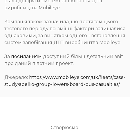
стала довіряти системі запобігання ДТП
виробництва Mobileye.
Компанія також зазначила, що протягом цього
тестового періоду всі змінні фактори залишалися
однаковими, за винятком одного - встановлення
систем запобігання ДТП виробництва Mobileye.
За
посиланням
доступний більш детальний звіт
про даний пілотний проект.
Джерело:
https://www.mobileye.com/uk/fleets/case-
study/abellio-group-lowers-board-bus-casualties/
Створюємо