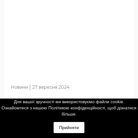
Новини
27 вересня 2024
Mobileye отримала нагороду за
Для вашої зручності ми використовуємо файли cookie.
Ознайомтеся з нашою Політикою конфіденційності, щоб дізнатися
передовий досвід у сфері
більше.
технологій і лідерства
Прийняти
Наш поважний партнер компанія Mobileye