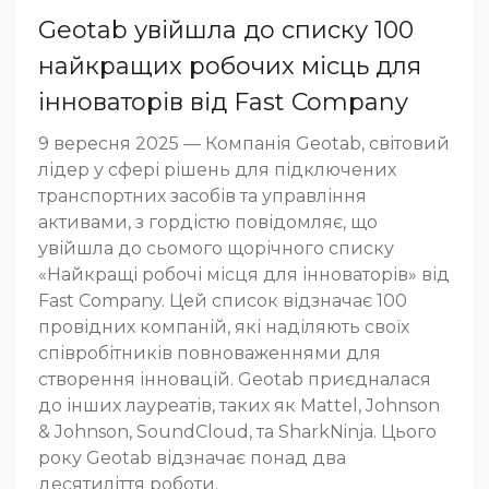
Geotab увійшла до списку 100
найкращих робочих місць для
інноваторів від Fast Company
9 вересня 2025 — Компанія Geotab, світовий
лідер у сфері рішень для підключених
транспортних засобів та управління
активами, з гордістю повідомляє, що
увійшла до сьомого щорічного списку
«Найкращі робочі місця для інноваторів» від
Fast Company. Цей список відзначає 100
провідних компаній, які наділяють своїх
співробітників повноваженнями для
створення інновацій. Geotab приєдналася
до інших лауреатів, таких як Mattel, Johnson
& Johnson, SoundCloud, та SharkNinja. Цього
року Geotab відзначає понад два
десятиліття роботи.