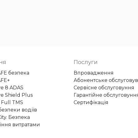
ня
Послуги
AFE безпека
Впровадження
AFE+
Абонентське обслугову
ye 8 ADAS
Сервісне обслуговуння
e Shield Plus
Гарантійне обслуговунн
 Full TMS
Сертифікація
безпеки водіїв
ity. Безпека
іння витратами