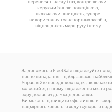
переносять нафту і газ, контролюючи і
керуючи їхньою поведінкою,
включаючи швидкість, суворе
використання транспортних засобів,
відповідність маршруту і втому
За допомогою FleetSafe відстежуйте повед
повне випадання і підбір запасів, найбіл
Управляйте поведінкою водія, включаючи
холостий хід і втому, відстеження місця 
зору доставки до місця доставки.
Ви можете підвищити ефективність і скоро
надмірного холостого ходу і суворого воді