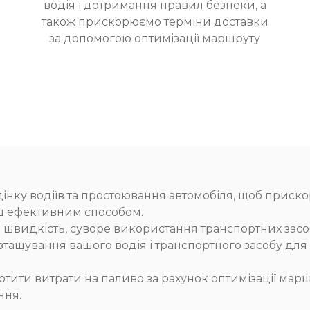
водія і дотримання правил безпеки, а
також прискорюємо терміни доставки
за допомогою оптимізації маршруту
інку водіїв та простоювання автомобіля, щоб приско
ьш ефективним способом.
 швидкість, суворе використання транспортних зас
розташування вашого водія і транспортного засобу дл
тити витрати на паливо за рахунок оптимізації маршр
ння.