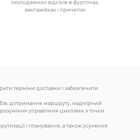
охолоджених відсіків в фургонах,
вантажівках і причепах
рити терміни доставки і забезпечити
обів, дотримання маршруту, надмірний
я розуміння управління циклами з точки
утизації і планування, а також усунення