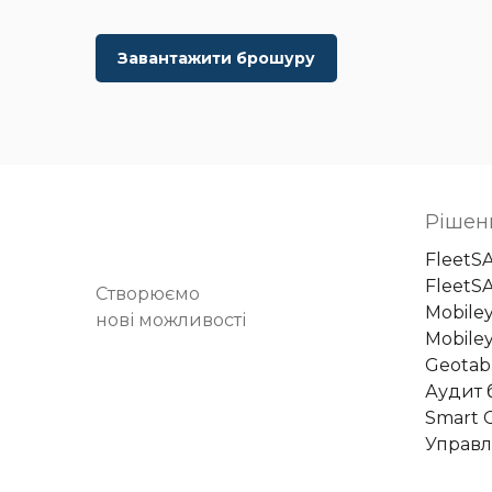
Завантажити брошуру
Рішен
FleetS
FleetS
Створюємо
Mobile
нові можливості
Mobiley
Geotab
Аудит 
Smart C
Управл