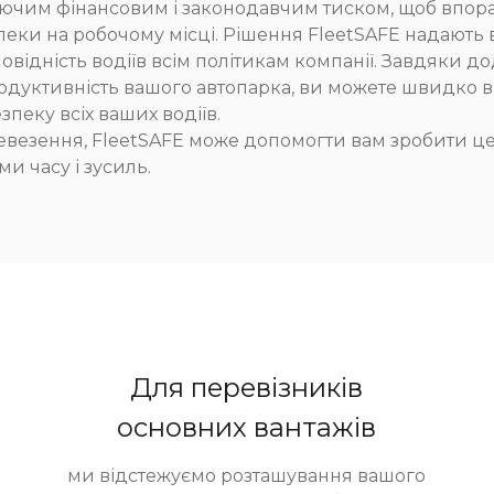
таючим фінансовим і законодавчим тиском, щоб впора
езпеки на робочому місці. Рішення FleetSAFE надають
відність водіїв всім політикам компанії. Завдяки д
родуктивність вашого автопарка, ви можете швидко в
пеку всіх ваших водіїв.
евезення, FleetSAFE може допомогти вам зробити це
 часу і зусиль.
Для перевізників
основних вантажів
ми відстежуємо розташування вашого