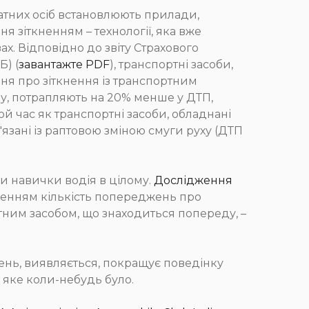
атних осіб встановлюють прилади,
ня зіткненням – технології, яка вже
х. Відповідно до звіту Страхового
Б) (
завантажте PDF
), транспортні засоби,
я про зіткнення із транспортним
у, потрапляють на 20% менше у ДТП,
ой час як транспортні засоби, обладнані
язані із раптовою зміною смуги руху (ДТП
и навички водія в цілому.
Дослідження
кненням кількість попереджень про
ртним засобом, що знаходиться попереду, –
ень, виявляється, покращує поведінку
 яке коли-небудь було.