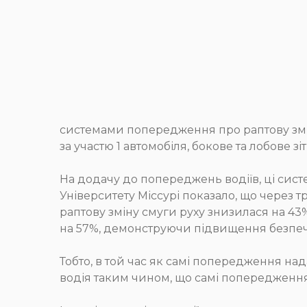
системами попередження про раптову зміну
за участю 1 автомобіля, бокове та лобове зі
На додачу до попереджень водіїв, ці сист
Університету Міссурі показало, що через 
раптову зміну смуги руху знизилася на 43
на 57%, демонструючи підвищення безпечн
Тобто, в той час як самі попередження н
водія таким чином, що самі попередження 