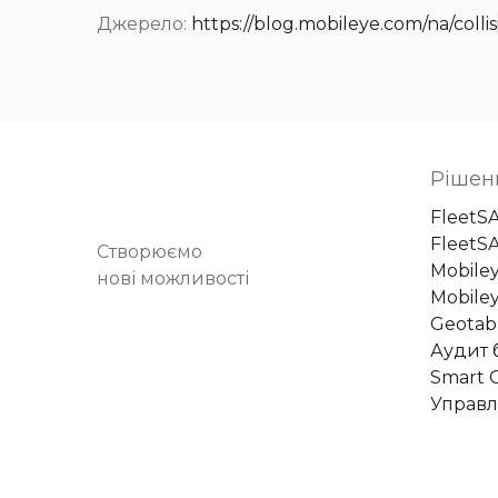
Джерело:
https://blog.mobileye.com/na/coll
Рішен
FleetS
FleetS
Створюємо
Mobile
нові можливості
Mobiley
Geotab
Аудит 
Smart C
Управл