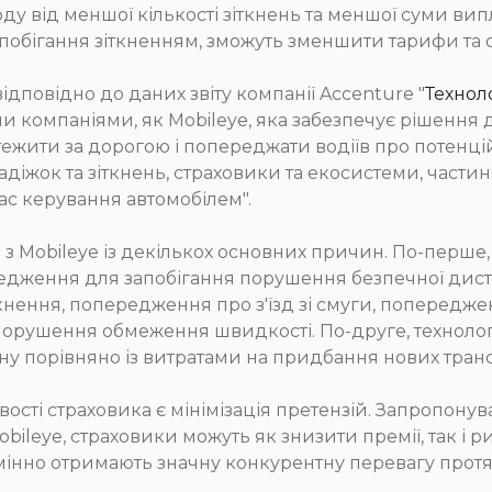
 від меншої кількості зіткнень та меншої суми випл
апобігання зіткненням, зможуть зменшити тарифи та
ідповідно до даних звіту компанії Accenture "
Техноло
 компаніями, як Mobileye, яка забезпечує рішення д
тежити за дорогою і попереджати водіїв про потенці
діжок та зіткнень, страховики та екосистеми, частин
час керування автомобілем".
 з Mobileye із декількох основних причин. По-перше,
едження для запобігання порушення безпечної диста
нення, попередження про з'їзд зі смуги, попереджен
орушення обмеження швидкості. По-друге, технологі
чну порівняно із витратами на придбання нових транс
ості страховика є мінімізація претензій. Запропону
bileye, страховики можуть як знизити премії, так і р
мінно отримають значну конкурентну перевагу протяг