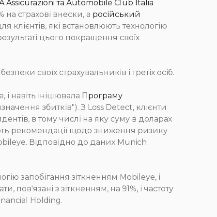
 Assicurazioni та Automobile Club Italia
 на страхові внески, а
російський
ля клієнтів, які встановлюють технологію
 результаті цього покращення своїх
безпеки своїх страхувальників і третіх осіб.
 і навіть ініціювала
Програму
начення збитків"). З Loss Detect, клієнти
ентів, в тому числі на яку суму в доларах
чають рекомендації щодо зниження ризику
bileye. Відповідно до даних Munich
огію запобігання зіткненням Mobileye, і
ти, пов'язані з зіткненням, на 91%, і частоту
ancial Holding.