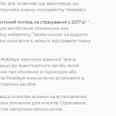
ат, але, можливо, ще важливіше, що
 отримати значну конкурентну перевагу.
гічний погляд на страхування у 2017 р.
" "…
ля запобігання зіткненням, яке
йну небезпеку. Таким чином, на додаток
ою яких вони є, можуть відігравати певну
 Mobileye пропонує рішення "все-в-
нції до транспортного засобу, який
ня про зіткнення із пішоходом або
ю Mobileye можна легко встановити в
портних засобів.
вавши клієнтам знижки на встановлення
изик зіткнення для клієнтів. Страховики,
ом наступних кількох років.