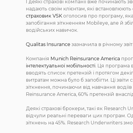
І деякі страхові компанії вже починають з
надають своїм клієнтам, які встановлюють 
страховик VSK
оголосив про програму, яка 
запобігання зіткненням Mobileye, але й зб
водійських навичок.
Qualitas Insurance
зазначила в річному звіті
Компанія
Munich Reinsurance America
пропо
інтелектуальної мобільності
. Ця програма в
вводять список претензій і протягом декіл
витратам можна було б запобігти. Ці звіт
зіткнення, починаючи від навчання водіїв
Reinsurance America, 60% претензій внасл
Деякі страхові брокери, такі як Research U
відчули реальні переваги цих програм. О
зіткнень на 45%. Research Underwriters зм