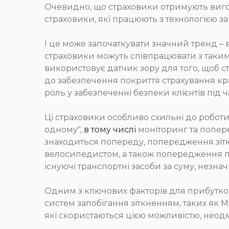
Очевидно, що страховики отримують вигоду
страховики, які працюють з технологією з
І це може започаткувати значний тренд – в
страховики можуть співпрацювати з такими
використовує датчик зору для того, щоб с
до забезпечення покриття страхування кра
роль у забезпеченні безпеки клієнтів під 
Ці страховики особливо схильні до роботи
одному",
в тому числі
моніторинг та попер
знаходиться попереду, попередження зітк
велосипедистом, а також попередження п
існуючі транспортні засоби за суму, незна
Одним з ключових факторів для прибутков
систем запобігання зіткненням, таких як Mo
які скористаються цією можливістю, неод