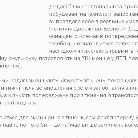
Дедалі більше автопарків та прив
побудовані на технології запобіган
виправдала себе в реальних умова
Інституту Дорожньої Безпеки (СІД
оснащені системами попередженн
засобом, що знаходиться поперед
наслідком яких стають травми, в т
 смуги руху, потрапляють на 21% менше у ДТП, пов'
ткнення).
еми надалі зменшують кількість зіткнень, покращуюч
три тижні після встановлення систем запобігання зіт
%, а кількість попереджень про зіткнення із транспо
ості водіння.
адаються для зменшення зіткнень, сам факт попередж
навіть не потрібні – це найчарівніше замкнене коло,