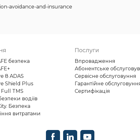
ision-avoidance-and-insurance
ня
Послуги
AFE безпека
Впровадження
AFE+
Абонентське обслугову
ye 8 ADAS
Сервісне обслуговуння
e Shield Plus
Гарантійне обслуговунн
 Full TMS
Сертифікація
безпеки водіїв
ity. Безпека
іння витратами