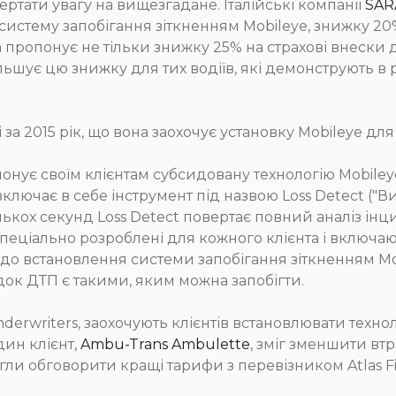
вертати увагу на вищезгадане. Італійські компанії
SARA
систему запобігання зіткненням Mobileye, знижку 20%
пропонує не тільки знижку 25% на страхові внески д
ільшує цю знижку для тих водіїв, які демонструють в
 за 2015 рік, що вона заохочує установку Mobileye для 
нує своїм клієнтам субсидовану технологію Mobileye,
ключає в себе інструмент під назвою Loss Detect ("Виз
ькох секунд Loss Detect повертає повний аналіз інцид
и спеціально розроблені для кожного клієнта і вклю
 до встановлення системи запобігання зіткненням Mo
ідок ДТП є такими, яким можна запобігти.
nderwriters, заохочують клієнтів встановлювати технол
дин клієнт,
Ambu-Trans Ambulette
, зміг зменшити втра
огли обговорити кращі тарифи з перевізником Atlas Fin