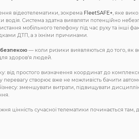
шення відеотелематики, зокрема
FleetSAFE+
, яке вик
нки водія. Система здатна виявляти потенційно небе
стання мобільного телефону під час руху та інші фак
дками ДТП, а з їхніми причинами.
 безпекою
— коли ризики виявляються до того, як в
 для здоров'я людей.
у: від простого визначення координат до комплексн
 перевагу створює вже не можливість бачити автомоб
ізнесу: зменшувати витрати, підвищувати дисциплін
ння.
ня цінність сучасної телематики починається там, д