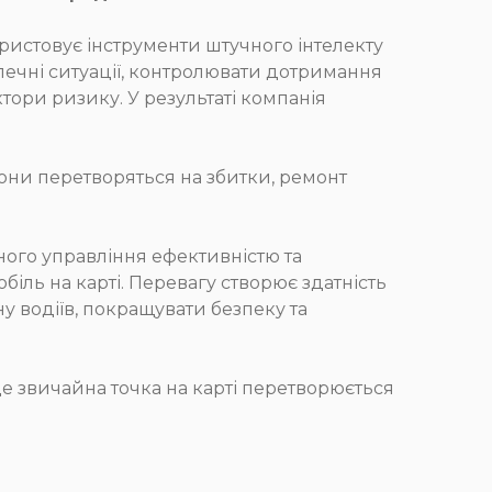
ористовує інструменти штучного інтелекту
зпечні ситуації, контролювати дотримання
тори ризику. У результаті компанія
они перетворяться на збитки, ремонт
ого управління ефективністю та
іль на карті. Перевагу створює здатність
у водіїв, покращувати безпеку та
е звичайна точка на карті перетворюється