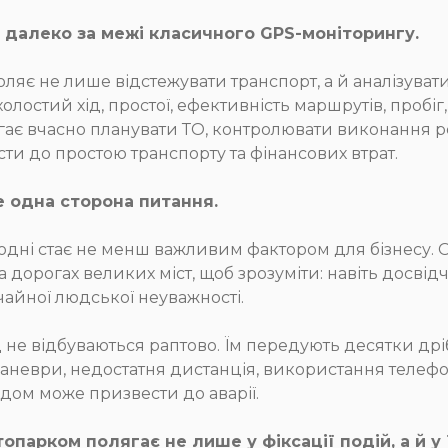
 далеко за межі класичного GPS-моніторингу.
оляє не лише відстежувати транспорт, а й аналізуват
лостий хід, простої, ефективність маршрутів, пробіг
ає вчасно планувати ТО, контролювати виконання ре
ти до простою транспорту та фінансових втрат.
 одна сторона питання.
огодні стає не менш важливим фактором для бізнесу.
 дорогах великих міст, щоб зрозуміти: навіть досві
чайної людської неуважності.
не відбуваються раптово. Їм передують десятки др
маневри, недостатня дистанція, використання телефон
дом може призвести до аварії.
опарком полягає не лише у фіксації подій, а й у