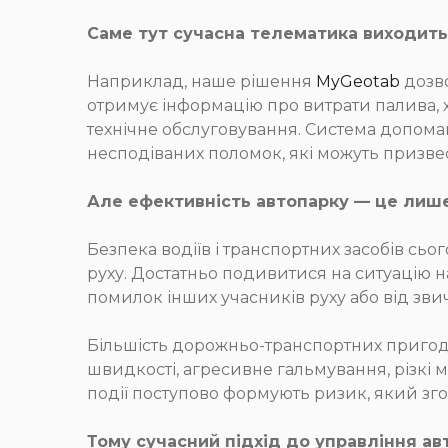
Саме тут сучасна телематика виходить
Наприклад, наше рішення
MyGeotab
дозв
отримує інформацію про витрати палива, хо
технічне обслуговування. Система допомаг
несподіваних поломок, які можуть призвес
Але ефективність автопарку — це лише
Безпека водіїв і транспортних засобів сь
руху. Достатньо подивитися на ситуацію на
помилок інших учасників руху або від зви
Більшість дорожньо-транспортних пригод 
швидкості, агресивне гальмування, різкі 
події поступово формують ризик, який зго
Тому сучасний підхід до управління авт