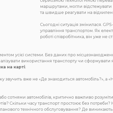
серйозною технологічною перева
маршрутами, могли відстежувати 
та швидше реагувати на відхиленн
Сьогодні ситуація змінилася. GPS
управління транспортом. Як елект
роботі співробітника, він уже не 
ментом усієї системи. Без даних про місцезнаходж
алізувати використання транспорту чи сформувати я
ка на карті
.
у звучить вже не «Де знаходиться автомобіль?», а «
або сотнями автомобілів, критично важливо розуміт
ів? Скільки часу транспорт простоює без потреби?
ланового технічного обслуговування? Де виникають 