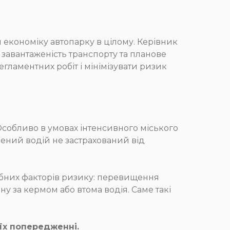
и економіку автопарку в цілому. Керівник
, завантаженість транспорту та планове
гламентних робіт і мінімізувати ризик
 Особливо в умовах інтенсивного міського
дчений водій не застрахований від
ібних факторів ризику: перевищення
у за кермом або втома водія. Саме такі
 їх попередженні.