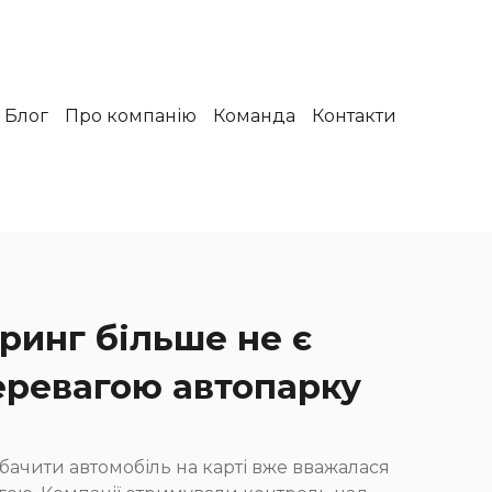
Блог
Про компанію
Команда
Контакти
ринг більше не є
еревагою автопарку
бачити автомобіль на карті вже вважалася