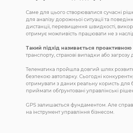
Саме для цього створювалися сучасні рі
для аналізу дорожньої ситуації та поведі
дистанції, перевищення швидкості, викори
отримує можливість працювати не з наслі
Такий підхід називається проактивною
транспорту, страхові випадки або загрозу
Телематика пройшла довгий шлях розвитк
безпекою автопарку. Сьогодні конкурентну
отримувати з даних реальну користь для б
приймати обґрунтовані управлінські ріше
GPS залишається фундаментом. Але справж
на інструмент управління бізнесом.