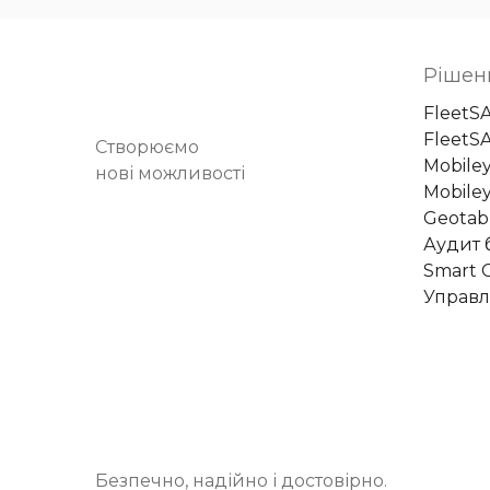
Рішен
FleetS
FleetS
Створюємо
Mobile
нові можливості
Mobiley
Geotab
Аудит 
Smart C
Управл
Безпечно, надійно і достовірно.