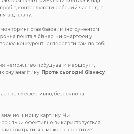
гою. Компанії отримували контроль над
пробіг, контролювати робочий час водіїв
я від плану.
-моніторинг став базовим інструментом
ронна пошта в бізнесі чи смартфон у
створює конкурентної переваги сам по собі
ення неможливо побудувати маршрути,
кісну аналітику.
Проте сьогодні бізнесу
Наскільки ефективно, безпечно та
и значно ширшу картину. Чи
 Наскільки ефективно використовується
зайві витрати, які можна скоротити?