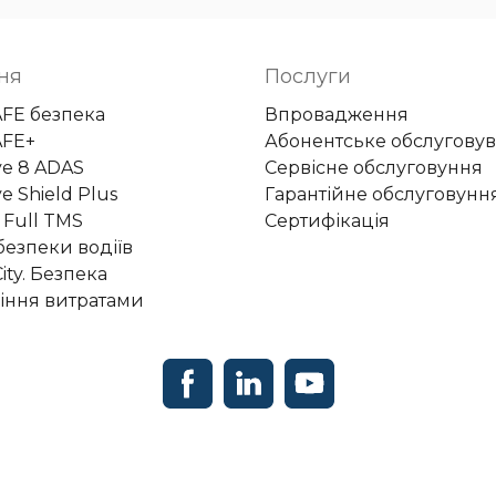
ня
Послуги
AFE безпека
Впровадження
AFE+
Абонентське обслугову
ye 8 ADAS
Сервісне обслуговуння
e Shield Plus
Гарантійне обслуговунн
 Full TMS
Сертифікація
безпеки водіїв
ity. Безпека
іння витратами