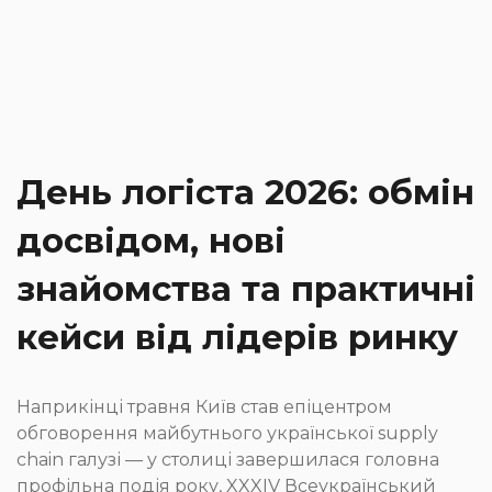
День логіста 2026: обмін
досвідом, нові
знайомства та практичні
кейси від лідерів ринку
Наприкінці травня Київ став епіцентром
обговорення майбутнього української supply
chain галузі — у столиці завершилася головна
профільна подія року, XXXIV Всеукраїнський