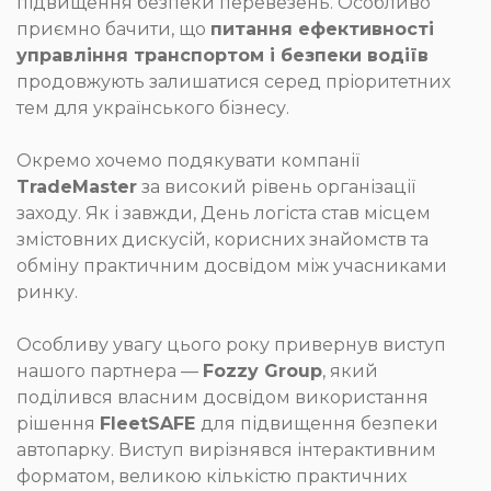
підвищення безпеки перевезень. Особливо
приємно бачити, що
питання ефективності
управління транспортом і безпеки водіїв
продовжують залишатися серед пріоритетних
тем для українського бізнесу.
Окремо хочемо подякувати компанії
TradeMaster
за високий рівень організації
заходу. Як і завжди, День логіста став місцем
змістовних дискусій, корисних знайомств та
обміну практичним досвідом між учасниками
ринку.
Особливу увагу цього року привернув виступ
нашого партнера —
Fozzy Group
, який
поділився власним досвідом використання
рішення
FleetSAFE
для підвищення безпеки
автопарку. Виступ вирізнявся інтерактивним
форматом, великою кількістю практичних