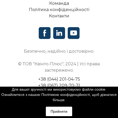
Команда
Політика конфіденційності
Контакти
Безпечно, надійно і достовірно.
© ТОВ "Квінто-Плюс", 2024 | Усі права
застережено.
+38 (044) 201-04-75
+38 (067) 209-70-31
Для вашої зручності ми використовуємо файли cookie.
бул. Вацлава Гавела, 4, оф. 809
Ознайомтеся з нашою Політикою конфіденційності, щоб дізнатися
Київ, Україна, 03124
більше.
Прийняти