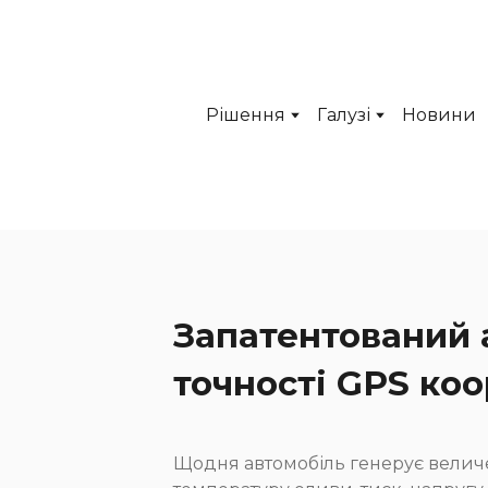
Рішення
Галузі
Новини
Запатентований 
точності GPS коо
Щодня автомобіль генерує величе