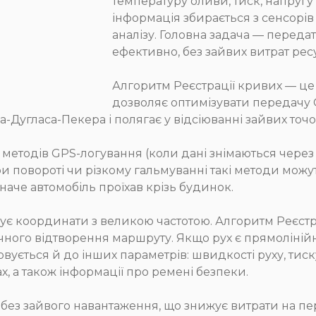
температуру оливи, тиск, напругу
інформація збирається з сенсорів
аналізу. Головна задача — переда
ефективно, без зайвих витрат ресу
Алгоритм Реєстрації кривих — це
дозволяє оптимізувати передачу 
а-Дугласа-Пекера і полягає у відсіюванні зайвих точо
методів GPS-логування (коли дані знімаються через о
и повороті чи різкому гальмуванні такі методи можут
че автомобіль проїхав крізь будинок.
сує координати з великою частотою. Алгоритм Реєстра
точного відтворення маршруту. Якщо рух є прямолінійн
вується й до інших параметрів: швидкості руху, тис
, а також інформації про ремені безпеки.
ез зайвого навантаження, що знижує витрати на пере