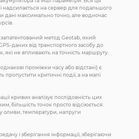
 акумулятора та інші параметри. Вся ця
 і надсилається на сервер для подальшого
ти дані максимально точно, але водночас
рсів.
 запатентований метод Geotab, який
GPS-даних від транспортного засобу до
к, які не впливають на точність маршруту.
днакові проміжки часу або відстані) є
ь пропустити критичні події, а на мапі
ції кривих аналізує послідовність цих
им, більшість точок просто відсіюється.
ку оливи, температури, напруги
дачу і зберігання інформації, зберігаючи