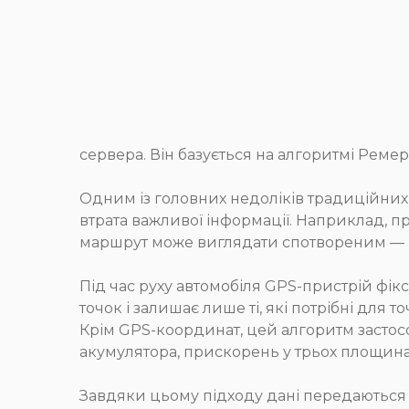
сервера. Він базується на алгоритмі Ремер
Одним із головних недоліків традиційних 
втрата важливої інформації. Наприклад, пр
маршрут може виглядати спотвореним — на
Під час руху автомобіля GPS-пристрій фік
точок і залишає лише ті, які потрібні для 
Крім GPS-координат, цей алгоритм застосо
акумулятора, прискорень у трьох площинах
Завдяки цьому підходу дані передаються б