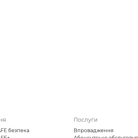
ня
Послуги
AFE безпека
Впровадження
AFE+
Абонентське обслугову