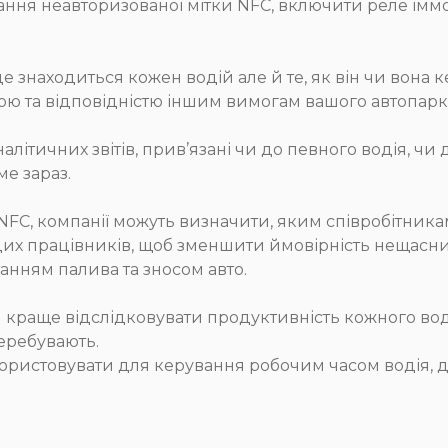
ня неавторизованої мітки NFC, включити реле іммобі
 знаходиться кожен водій але й те, як він чи вона кер
кою та відповідністю іншим вимогам вашого автопарк
ітичних звітів, прив’язані чи до певного водія, чи д
ме зараз.
FC, компанії можуть визначити, яким співробітника
их працівників, щоб зменшити ймовірність нещасних
нням палива та зносом авто.
краще відслідковувати продуктивність кожного водія
перебувають.
ристовувати для керування робочим часом водія, де