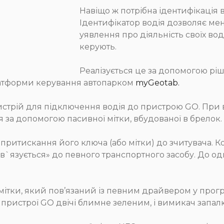
Навіщо ж потрібна ідентифікація 
Ідентифікатор водія дозволяє ме
уявлення про діяльність своїх вод
керують.
Реалізується це за допомогою ріш
платформи керування автопарком
myGeotab.
трій для підключення водія до пристрою GO. При в
я за допомогою пасивної мітки, вбудованої в брелок.
 притискання його ключа (або мітки) до зчитувача.
`язується» до певного транспортного засобу. До одн
мітки, який пов’язаний із певним драйвером у про
а пристрої GO двічі блимне зеленим, і вимикач запа