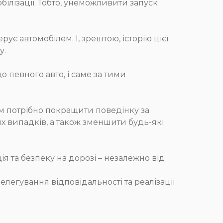
лізації. Тобто, унеможливити запуск
ує автомобілем. І, зрештою, історію цієї
у.
о певного авто, і саме за тими
м потрібно покращити поведінку за
 випадків, а також зменшити будь-які
 та безпеку на дорозі – незалежно від
легування відповідальності та реалізації