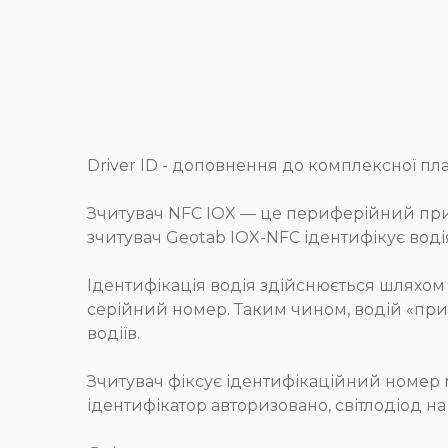
Driver ID - доповнення до комплексної 
Зчитувач NFC IOX — це периферійний прис
зчитувач Geotab IOX-NFC ідентифікує воді
Ідентифікація водія здійснюється шляхом
серійний номер. Таким чином, водій «прив
водіїв.
Зчитувач фіксує ідентифікаційний номер 
ідентифікатор авторизовано, світлодіод н