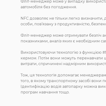
Фліт-менеджер може у випадку використан
автомобіля без погодження.
NFC дозволяє не тільки легко визначити, де
особи, пов’язану з продуктивністю, безпе
Фліт-менеджер може отримувати безліч анал
показниками, аналіз яких є необхідним са
Використовуючи технологію з функцією #N
кермом. Потім вони можуть перенавчати ц
витрати, спричинені надмірним використа
Тож, ця технологія допомагає менеджерам 
того, в якому транспортному засобі вони 
Ідентифікацію водія автопарку можна вико
програм навчання тощо.