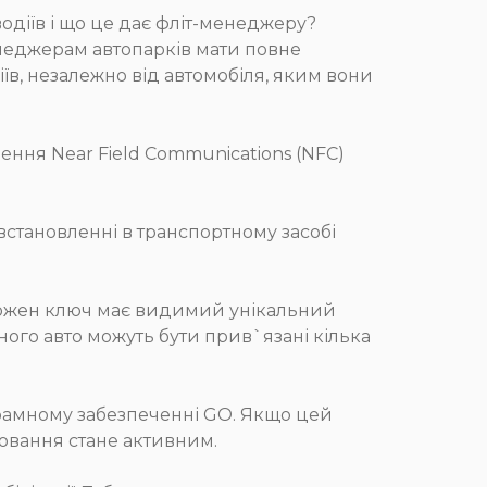
водіїв і що це дає фліт-менеджеру?
неджерам автопарків мати повне
іїв, незалежно від автомобіля, яким вони
ення Near Field Communications (NFC)
становленні в транспортному засобі
 Кожен ключ має видимий унікальний
ого авто можуть бути прив`язані кілька
грамному забезпеченні GO. Якщо цей
лювання стане активним.