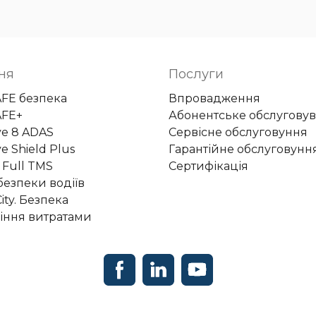
ня
Послуги
AFE безпека
Впровадження
AFE+
Абонентське обслугову
ye 8 ADAS
Сервісне обслуговуння
e Shield Plus
Гарантійне обслуговунн
 Full TMS
Сертифікація
безпеки водіїв
ity. Безпека
іння витратами