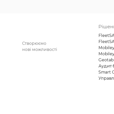
Рішен
FleetS
FleetS
Створюємо
Mobile
нові можливості
Mobiley
Geotab
Аудит 
Smart C
Управл