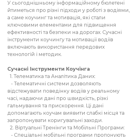
У сьогоднішньому інформаційному бюлетені
йтиметься про різні підходи у роботі з водіями,
а саме коучинг та мотивація, які стали
ключовими елементами для підвищення
ефективності та безпеки на дорогах. Сучасні
інструменти коучингу та мотивації водіїв
включають використання передових
технологій і методик.
Сучасні Інструменти Коучінга
1. Телематика та Аналітика Даних:
- Телематичні системи дозволяють
відстежувати поведінку водіїв у реальному
часі, надаючи дані про швидкість, різкі
гальмування та прискорення. Ці дані
допомагають коучам виявити слабкі місця та
запропонувати коригувальні заходи.
2. Віртуальні Тренінги та Мобільні Програми:
- Спеціальні мобільні програми пропонують