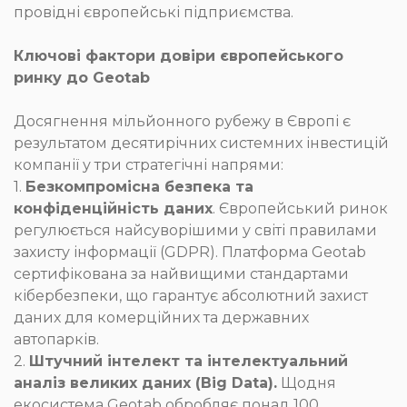
провідні європейські підприємства.
Ключові фактори довіри європейського
ринку до Geotab
Досягнення мільйонного рубежу в Європі є
результатом десятирічних системних інвестицій
компанії у три стратегічні напрями:
1.
Безкомпромісна безпека та
конфіденційність даних
. Європейський ринок
регулюється найсуворішими у світі правилами
захисту інформації (GDPR). Платформа Geotab
сертифікована за найвищими стандартами
кібербезпеки, що гарантує абсолютний захист
даних для комерційних та державних
автопарків.
2.
Штучний інтелект та інтелектуальний
аналіз великих даних (Big Data).
Щодня
екосистема Geotab обробляє понад 100