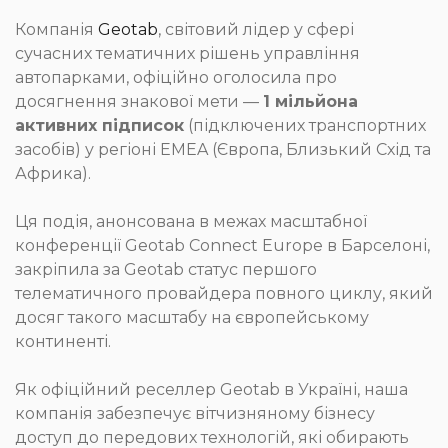
Компанія
Geotab
, світовий лідер у сфері
сучасних тематичних рішень управління
автопарками, офіційно оголосила про
досягнення знакової мети —
1 мільйона
активних підписок
(підключених транспортних
засобів) у регіоні EMEA (Європа, Близький Схід та
Африка).
Ця подія, анонсована в межах масштабної
конференції Geotab Connect Europe в Барселоні,
закріпила за Geotab статус першого
телематичного провайдера повного циклу, який
досяг такого масштабу на європейському
континенті.
Як офіційний реселлер Geotab в Україні, наша
компанія забезпечує вітчизняному бізнесу
доступ до передових технологій, які обирають