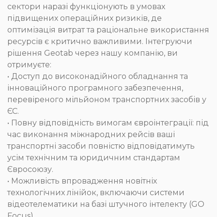
сектори наразі функціонують в умовах
підвищених операційних ризиків, де
оптимізація витрат та раціональне використання
ресурсів є критично важливими. Інтегруючи
рішення Geotab через нашу компанію, ви
отримуєте:
• Доступ до високонадійного обладнання та
інноваційного програмного забезпечення,
перевіреного мільйоном транспортних засобів у
ЄС.
• Повну відповідність вимогам євроінтеграції: під
час виконання міжнародних рейсів ваші
транспортні засоби повністю відповідатимуть
усім технічним та юридичним стандартам
Євросоюзу.
• Можливість впровадження новітніх
технологічних лінійок, включаючи системи
відеотелематики на базі штучного інтелекту (GO
Focus).