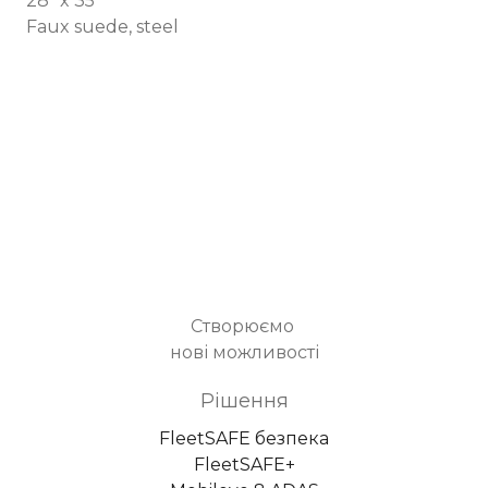
28" x 35"
Faux suede, steel
Створюємо
нові можливості
Рішення
FleetSAFE безпека
FleetSAFE+