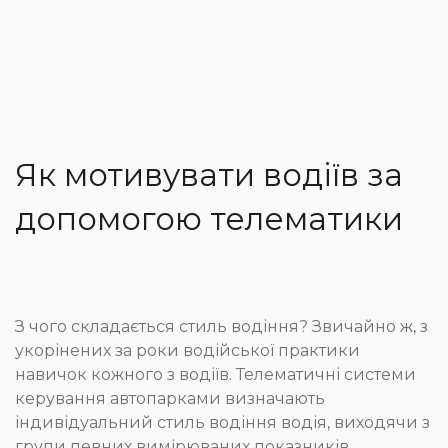
Як мотивувати водіїв за
допомогою телематики
З чого складається стиль водіння? Звичайно ж, з
укорінених за роки водійської практики
навичок кожного з водіїв. Телематичні системи
керування автопарками визначають
індивідуальний стиль водіння водія, виходячи з
групи певних вимірюваних показників.