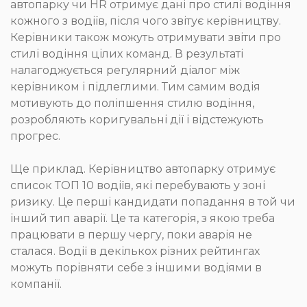
автопарку чи НR отримує дані про стилі водіння
кожного з водіїв, після чого звітує керівництву.
Керівники також можуть отримувати звіти про
стилі водіння цілих команд. В результаті
налагоджується регулярний діалог між
керівником і підлеглими. Тим самим водія
мотивують до поліпшення стилю водіння,
розробляють коригувальні дії і відстежують
прогрес.
Ще приклад. Керівництво автопарку отримує
список ТОП 10 водіїв, які перебувають у зоні
ризику. Це перші кандидати попадання в той чи
інший тип аварії. Це та категорія, з якою треба
працювати в першу чергу, поки аварія не
сталася. Водії в декількох різних рейтингах
можуть порівняти себе з іншими водіями в
компанії.