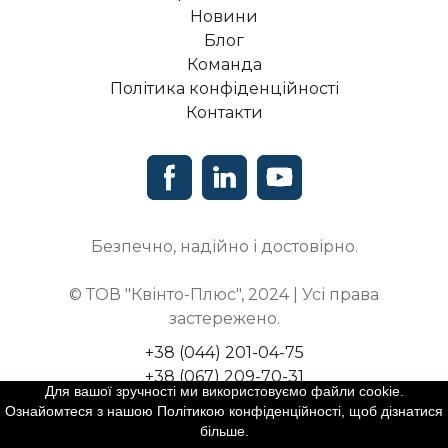
Новини
Блог
Команда
Політика конфіденційності
Контакти
Безпечно, надійно і достовірно.
© ТОВ "Квінто-Плюс", 2024 | Усі права
застережено.
+38 (044) 201-04-75
+38 (067) 209-70-31
Для вашої зручності ми використовуємо файли cookie.
бул. Вацлава Гавела, 4, оф. 809
Ознайомтеся з нашою Політикою конфіденційності, щоб дізнатися
Київ, Україна, 03124
більше.