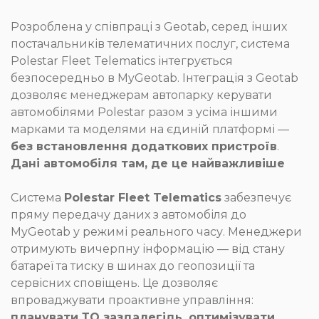
Розроблена у співпраці з Geotab, серед інших
постачальників телематичних послуг, система
Polestar Fleet Telematics інтегрується
безпосередньо в MyGeotab. Інтеграція з Geotab
дозволяє менеджерам автопарку керувати
автомобілями Polestar разом з усіма іншими
марками та моделями на єдиній платформі —
без встановлення додаткових пристроїв
.
Дані автомобіля там, де це найважливіше
Система
Polestar Fleet Telematics
забезпечує
пряму передачу даних з автомобіля до
MyGeotab у режимі реального часу. Менеджери
отримують вичерпну інформацію — від стану
батареї та тиску в шинах до геопозиції та
сервісних сповіщень. Це дозволяє
впроваджувати проактивне управління:
планувати ТО заздалегідь, оптимізувати