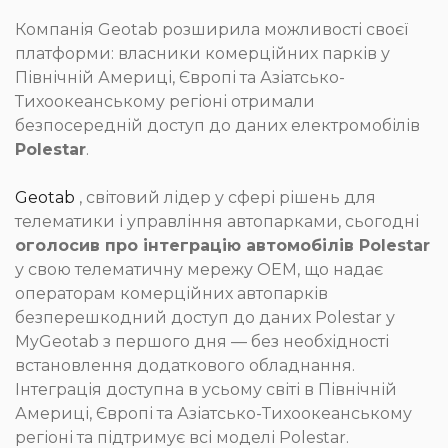
Компанія Geotab розширила можливості своєї
платформи: власники комерційних парків у
Північній Америці, Європі та Азіатсько-
Тихоокеанському регіоні отримали
безпосередній доступ до даних електромобілів
Polestar
.
Geotab
, світовий лідер у сфері рішень для
телематики і управління автопарками, сьогодні
оголосив про інтеграцію автомобілів Polestar
у свою телематичну мережу OEM, що надає
операторам комерційних автопарків
безперешкодний доступ до даних Polestar у
MyGeotab з першого дня — без необхідності
встановлення додаткового обладнання.
Інтеграція доступна в усьому світі в Північній
Америці, Європі та Азіатсько-Тихоокеанському
регіоні та підтримує всі моделі Polestar.